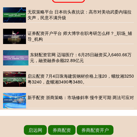
无双策略平台 日本街头夜抗议：高市对美动武委内瑞拉
失声，民意不满升级
证券配资开户平台 师大博学在职考研怎么样？_职场_辅
导_机构
东财配资官网 迈瑞医疗：6月25日融资买入6460.66万
元，融资融券余额22.89亿元
启云配资 7月4日珠海建筑钢材价格上涨20，螺纹湘3250
粤3240，盘螺湘3490粤3480。
新手配资 浙商策略：市场修斜率 慢牛更可期 两法可应对
启远网
券商配资
券商配资开户