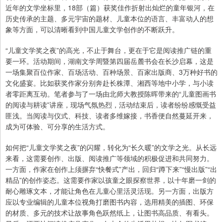
近年的文学坐标里，18部（篇）获奖佳作折射出灿烂的童年银河，在
历史传承的主题、多元宇宙的题材、儿童本位的语言、丰富动人的想
象等方面，可以清晰看到中国儿童文学创作的不断跃升。
“儿童文学奖之夜”的高光，不止于舞台，更在于它是阅读推广链的重
要一环。活动期间，湖南文学周暨第四届岳麓书会在长沙启幕，这是
一场集聚百位作家、百场活动、百种场景、百家出版商、3万种好书的
文化盛宴。比如获奖作家分别奔赴长株潭、湘西等地中小学，与小读
者零距离互动。笔者参与了一场由北师大教授陈晖带来的“儿童图画书
的阅读与耕读”讲座，现场气氛热烈，活动结束后，读者纷纷感慨受益
匪浅。当阅读与仪式、科技、读者多维嫁接，书香便自然蔓延开来，
成为可体验、可分享的生活方式。
如何把“儿童文学奖之夜”的闪耀，转化为“长久暖”的文学之光。从长远
来看，这需要创作、出版、阅读推广等领域的积极促进和共同努力。
一方面，作家在创作上须摒弃“快餐式”产出，回归“蹲下来”“慢出版”“出
精品”的创作姿态。这需要作家以孩童之眼探察世界，以十年磨一剑的
耐心雕琢文本，才能让角色在儿童心里活灵活现。另一方面，出版方
应以专业编辑的儿童本位视角打磨图书内容，选用精美的插图、环保
的材质、多元的技术让故事角色跃然纸上，让图书高品质、有看头。