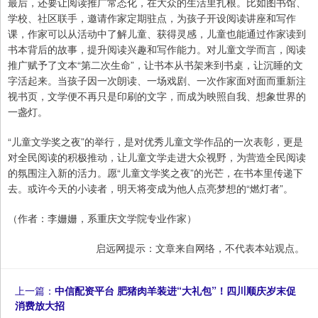
最后，还要让阅读推广常态化，在大众的生活里扎根。比如图书馆、
学校、社区联手，邀请作家定期驻点，为孩子开设阅读讲座和写作
课，作家可以从活动中了解儿童、获得灵感，儿童也能通过作家读到
书本背后的故事，提升阅读兴趣和写作能力。对儿童文学而言，阅读
推广赋予了文本“第二次生命”，让书本从书架来到书桌，让沉睡的文
字活起来。当孩子因一次朗读、一场戏剧、一次作家面对面而重新注
视书页，文学便不再只是印刷的文字，而成为映照自我、想象世界的
一盏灯。
“儿童文学奖之夜”的举行，是对优秀儿童文学作品的一次表彰，更是
对全民阅读的积极推动，让儿童文学走进大众视野，为营造全民阅读
的氛围注入新的活力。愿“儿童文学奖之夜”的光芒，在书本里传递下
去。或许今天的小读者，明天将变成为他人点亮梦想的“燃灯者”。
（作者：李姗姗，系重庆文学院专业作家）
启远网提示：文章来自网络，不代表本站观点。
上一篇：
中信配资平台 肥猪肉羊装进“大礼包”！四川顺庆岁末促
消费放大招