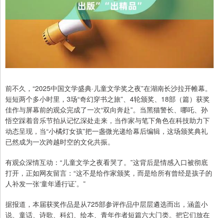
前不久，“2025中国文学盛典·儿童文学奖之夜”在湖南长沙拉开帷幕。
短短两个多小时里，3场“奇幻穿书之旅”、4轮颁奖、18部（篇）获奖
佳作与屏幕前的观众完成了一次“双向奔赴”。当黑猫警长、哪吒、孙
悟空踩着音乐节拍从记忆深处走来，当作家与笔下角色在科技助力下
动态呈现，当“小橘灯女孩”把一盏微光递给幕后编辑，这场颁奖典礼
已然成为一次跨越时空的文化共振。
有观众深情互动：“儿童文学之夜看哭了。”这背后是情感入口被彻底
打开，正如网友留言：“这不是给作家颁奖，而是给所有曾经是孩子的
人补发一张‘童年通行证’。”
据报道，本届获奖作品是从725部参评作品中层层遴选而出，涵盖小
说、童话、诗歌、科幻、绘本、青年作者短篇六大门类。把它们放在