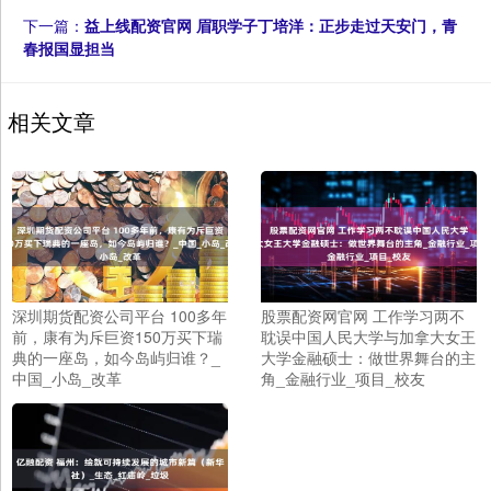
下一篇：
益上线配资官网 眉职学子丁培洋：正步走过天安门，青
春报国显担当
相关文章
深圳期货配资公司平台 100多年
股票配资网官网 工作学习两不
前，康有为斥巨资150万买下瑞
耽误中国人民大学与加拿大女王
典的一座岛，如今岛屿归谁？_
大学金融硕士：做世界舞台的主
中国_小岛_改革
角_金融行业_项目_校友