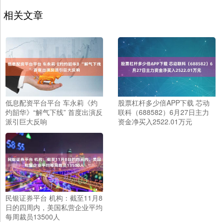
相关文章
低息配资平台平台 车永莉《灼
股票杠杆多少倍APP下载 芯动
灼韶华》“解气下线” 首度出演反
联科（688582）6月27日主力
派引巨大反响
资金净买入2522.01万元
民银证券平台 机构：截至11月8
日的四周内，美国私营企业平均
每周裁员13500人