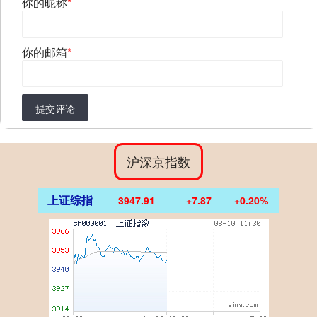
你的昵称
*
你的邮箱
*
提交评论
沪深京指数
上证综指
3947.91
+7.87
+0.20%