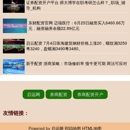
证券配资开户平台 师大博学在职考研怎么样？_职场_辅
导_机构
东财配资官网 迈瑞医疗：6月25日融资买入6460.66万
元，融资融券余额22.89亿元
启云配资 7月4日珠海建筑钢材价格上涨20，螺纹湘3250
粤3240，盘螺湘3490粤3480。
新手配资 浙商策略：市场修斜率 慢牛更可期 两法可应对
启远网
券商配资
券商配资开户
友情链接：
Powered by
启远网
RSS地图
HTML地图