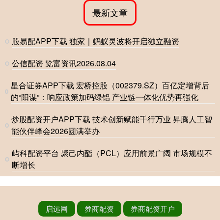
最新文章
股易配APP下载 独家｜蚂蚁灵波将开启独立融资
公信配资 览富资讯2026.08.04
星合证券APP下载 宏桥控股（002379.SZ）百亿定增背后
的“阳谋”：响应政策加码绿铝 产业链一体化优势再强化
炒股配资开户APP下载 技术创新赋能千行万业 昇腾人工智
能伙伴峰会2026圆满举办
屿科配资平台 聚己内酯（PCL）应用前景广阔 市场规模不
断增长
启远网
券商配资
券商配资开户