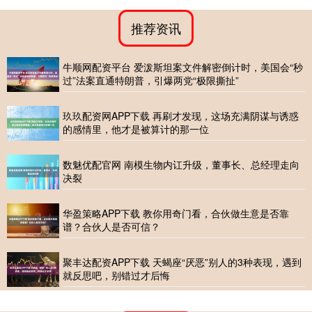
推荐资讯
牛顺网配资平台 爱泼斯坦案文件解密倒计时，美国会“秒
过”法案直通特朗普，引爆两党“极限撕扯”
玖玖配资网APP下载 再刷才发现，这场充满阴谋与诱惑
的感情里，他才是被算计的那一位
数魅优配官网 南模生物内讧升级，董事长、总经理走向
决裂
华盈策略APP下载 教你用奇门看，合伙做生意是否靠
谱？合伙人是否可信？
聚丰达配资APP下载 天蝎座“厌恶”别人的3种表现，遇到
就反思吧，别错过才后悔