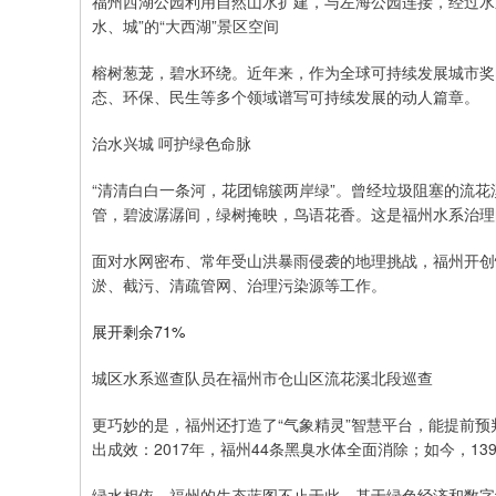
福州西湖公园利用自然山水扩建，与左海公园连接，经过水
水、城”的“大西湖”景区空间
榕树葱茏，碧水环绕。近年来，作为全球可持续发展城市奖
态、环保、民生等多个领域谱写可持续发展的动人篇章。
治水兴城 呵护绿色命脉
“清清白白一条河，花团锦簇两岸绿”。曾经垃圾阻塞的流花
管，碧波潺潺间，绿树掩映，鸟语花香。这是福州水系治理
面对水网密布、常年受山洪暴雨侵袭的地理挑战，福州开创
淤、截污、清疏管网、治理污染源等工作。
展开剩余71%
城区水系巡查队员在福州市仓山区流花溪北段巡查
更巧妙的是，福州还打造了“气象精灵”智慧平台，能提前预
出成效：2017年，福州44条黑臭水体全面消除；如今，13
绿水相依，福州的生态蓝图不止于此。基于绿色经济和数字