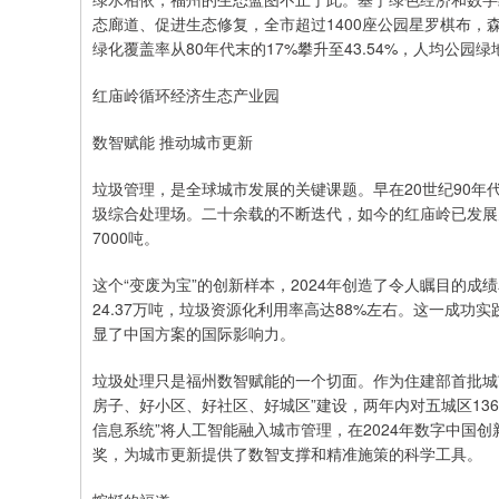
态廊道、促进生态修复，全市超过1400座公园星罗棋布，
绿化覆盖率从80年代末的17%攀升至43.54%，人均公园绿地
红庙岭循环经济生态产业园
数智赋能 推动城市更新
垃圾管理，是全球城市发展的关键课题。早在20世纪90
圾综合处理场。二十余载的不断迭代，如今的红庙岭已发展
7000吨。
这个“变废为宝”的创新样本，2024年创造了令人瞩目的成绩
24.37万吨，垃圾资源化利用率高达88%左右。这一成功
显了中国方案的国际影响力。
垃圾处理只是福州数智赋能的一个切面。作为住建部首批城市
房子、好小区、好社区、好城区”建设，两年内对五城区13
信息系统”将人工智能融入城市管理，在2024年数字中国创
奖，为城市更新提供了数智支撑和精准施策的科学工具。