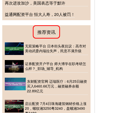
再次进攻加沙，美国表态等于默许
益通网配资平台 恒大人寿，20人被罚！
推荐资讯
无双策略平台 日本街头夜抗议：高市对
美动武委内瑞拉失声，民意不满升级
证券配资开户平台 师大博学在职考研怎
么样？_职场_辅导_机构
东财配资官网 迈瑞医疗：6月25日融资
买入6460.66万元，融资融券余额
22.89亿元
启云配资 7月4日珠海建筑钢材价格上涨
20，螺纹湘3250粤3240，盘螺湘3490