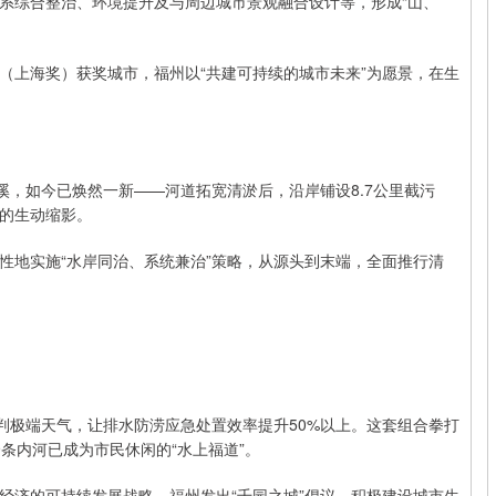
系综合整治、环境提升及与周边城市景观融合设计等，形成“山、
（上海奖）获奖城市，福州以“共建可持续的城市未来”为愿景，在生
溪，如今已焕然一新——河道拓宽清淤后，沿岸铺设8.7公里截污
的生动缩影。
性地实施“水岸同治、系统兼治”策略，从源头到末端，全面推行清
判极端天气，让排水防涝应急处置效率提升50%以上。这套组合拳打
9条内河已成为市民休闲的“水上福道”。
经济的可持续发展战略，福州发出“千园之城”倡议，积极建设城市生