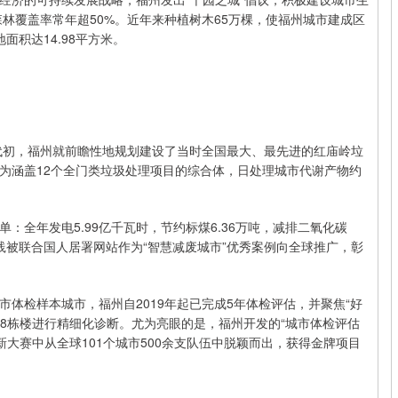
森林覆盖率常年超50%。近年来种植树木65万棵，使福州城市建成区
面积达14.98平方米。
年代初，福州就前瞻性地规划建设了当时全国最大、最先进的红庙岭垃
为涵盖12个全门类垃圾处理项目的综合体，日处理城市代谢产物约
单：全年发电5.99亿千瓦时，节约标煤6.36万吨，减排二氧化碳
实践被联合国人居署网站作为“智慧减废城市”优秀案例向全球推广，彰
体检样本城市，福州自2019年起已完成5年体检评估，并聚焦“好
68栋楼进行精细化诊断。尤为亮眼的是，福州开发的“城市体检评估
新大赛中从全球101个城市500余支队伍中脱颖而出，获得金牌项目