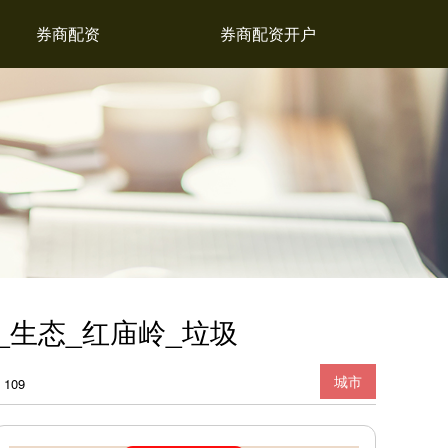
券商配资
券商配资开户
_生态_红庙岭_垃圾
城市
109