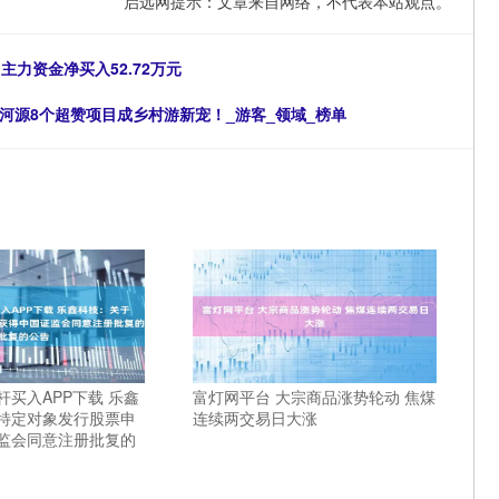
启远网提示：文章来自网络，不代表本站观点。
日主力资金净买入52.72万元
，河源8个超赞项目成乡村游新宠！_游客_领域_榜单
买入APP下载 乐鑫
富灯网平台 大宗商品涨势轮动 焦煤
特定对象发行股票申
连续两交易日大涨
监会同意注册批复的