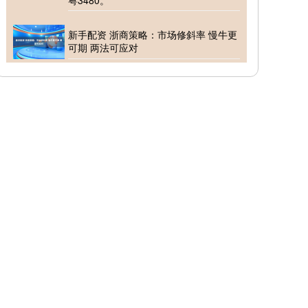
粤3480。
新手配资 浙商策略：市场修斜率 慢牛更
可期 两法可应对