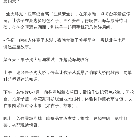
第四天：
- 全天环湖：包车或自驾（注意安全），在亲水滩、点将台等景点停
留。让孩子在湖边捡彩色石子、画石头画；傍晚在西海草原等待日
落，金色余晖洒在湖面，和孩子一起用手机记录美好瞬间。
- 住宿：继续入住赛里木湖，夜晚带孩子仰望星空，辨认北斗七星，
讲述星座故事。
第五天：果子沟大桥与霍城，穿越花海与峡谷
上午：途经果子沟大桥，停车让孩子从观景台俯瞰大桥的雄伟，简单
科普桥梁建筑知识。
下午：若恰逢6-7月，前往霍城薰衣草田，带孩子认识紫色花海，闻花
香、拍亲子照；非花期可参观当地民俗村，体验制作薰衣草香包，或
在果园采摘时令水果（如杏子、苹果）。
晚上：入住霍城县城，晚餐品尝农家菜，推荐土豆烧牛肉、凉拌野
菜，搭配现烤馕饼。