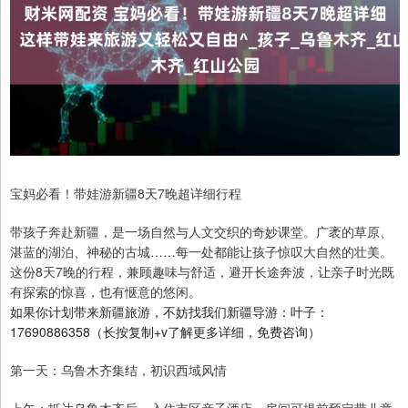
宝妈必看！带娃游新疆8天7晚超详细行程
带孩子奔赴新疆，是一场自然与人文交织的奇妙课堂。广袤的草原、
湛蓝的湖泊、神秘的古城……每一处都能让孩子惊叹大自然的壮美。
这份8天7晚的行程，兼顾趣味与舒适，避开长途奔波，让亲子时光既
有探索的惊喜，也有惬意的悠闲。
如果你计划带来新疆旅游，不妨找我们新疆导游：叶子：
17690886358（长按复制+v了解更多详细，免费咨询）
第一天：乌鲁木齐集结，初识西域风情