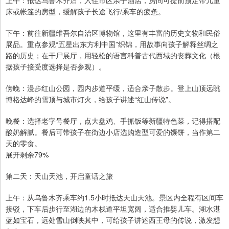
上午：抵达乌鲁木齐后，入住市区亲子酒店，房间可提前预定带儿童
床或帐篷的房型，缓解孩子长途飞行/乘车的疲惫。
下午：前往新疆维吾尔自治区博物馆，这里有丰富的历史文物和民俗
展品。重点参观“五星出东方利中国”织锦，用故事向孩子解释丝绸之
路的历史；在干尸展厅，用轻松的语言科普古代西域的丧葬文化（根
据孩子接受度选择是否参观）。
傍晚：漫步红山公园，园内步道平缓，适合亲子散步。登上山顶远眺
博格达峰的雪顶与城市灯火，给孩子讲述“红山传说”。
晚餐：选择老字号餐厅，点大盘鸡、手抓饭等新疆特色菜，记得搭配
酸奶解腻。餐后可带孩子在街边小店选购造型可爱的馕饼，当作第二
天的零食。
展开剩余79%
第二天：天山天池，开启童话之旅
上午：从乌鲁木齐乘车约1.5小时抵达天山天池。景区内全程有区间车
接驳，下车后步行至湖边的木栈道平坦宽阔，适合推婴儿车。湖水湛
蓝如宝石，远处雪山倒映其中，可给孩子讲述西王母的传说，激发想