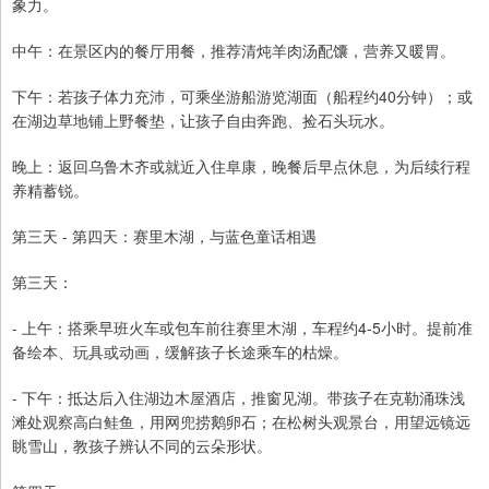
象力。
中午：在景区内的餐厅用餐，推荐清炖羊肉汤配馕，营养又暖胃。
下午：若孩子体力充沛，可乘坐游船游览湖面（船程约40分钟）；或
在湖边草地铺上野餐垫，让孩子自由奔跑、捡石头玩水。
晚上：返回乌鲁木齐或就近入住阜康，晚餐后早点休息，为后续行程
养精蓄锐。
第三天 - 第四天：赛里木湖，与蓝色童话相遇
第三天：
- 上午：搭乘早班火车或包车前往赛里木湖，车程约4-5小时。提前准
备绘本、玩具或动画，缓解孩子长途乘车的枯燥。
- 下午：抵达后入住湖边木屋酒店，推窗见湖。带孩子在克勒涌珠浅
滩处观察高白鲑鱼，用网兜捞鹅卵石；在松树头观景台，用望远镜远
眺雪山，教孩子辨认不同的云朵形状。