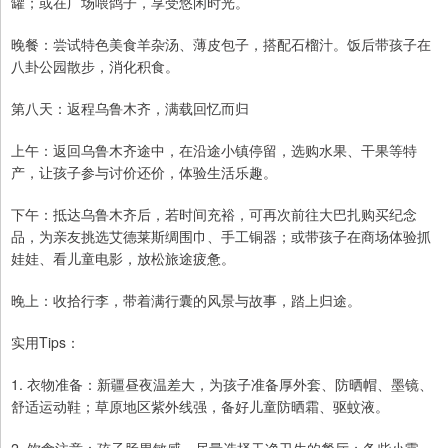
罐；或在广场喂鸽子，享受悠闲时光。
晚餐：尝试特色美食羊杂汤、薄皮包子，搭配石榴汁。饭后带孩子在
八卦公园散步，消化积食。
第八天：返程乌鲁木齐，满载回忆而归
上午：返回乌鲁木齐途中，在沿途小镇停留，选购水果、干果等特
产，让孩子参与讨价还价，体验生活乐趣。
下午：抵达乌鲁木齐后，若时间充裕，可再次前往大巴扎购买纪念
品，为亲友挑选艾德莱斯绸围巾、手工铜器；或带孩子在商场体验抓
娃娃、看儿童电影，放松旅途疲惫。
晚上：收拾行李，带着满行囊的风景与故事，踏上归途。
实用Tips：
1. 衣物准备：新疆昼夜温差大，为孩子准备厚外套、防晒帽、墨镜、
舒适运动鞋；草原地区紫外线强，备好儿童防晒霜、驱蚊液。