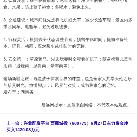
2. 饮食注意：孩子肠胃敏感，尽量选择干净卫生的餐厅；备些小零
食、水果，防止孩子挑食；多喝水，避免上火。
3. 交通建议：城市间优先选择飞机或火车，减少长途车程；景区内多
乘区间车、电瓶车，避免过度徒步。
4. 行程灵活：根据孩子状态调整节奏，预留午休时间；提前准备绘
本、玩具、动画，应对乘车或排队时的无聊。
5. 安全第一：草原骑马、湖边玩耍时全程看护孩子；随身携带儿童常
用药（退烧药、肠胃药、晕车药等）。
这场新疆之旅，既是孩子探索世界的课堂，也是全家人共享天伦之乐
的珍贵时光。放慢脚步，让风景与欢笑，成为最难忘的记忆。
发布于：湖南省
启远网提示：文章来自网络，不代表本站观点。
上一篇：
兴业配资平台 西藏城投（600773）6月27日主力资金净
买入1420.03万元