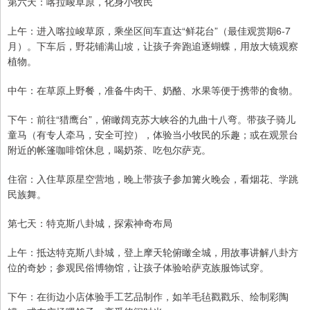
第六天：喀拉峻草原，化身小牧民
上午：进入喀拉峻草原，乘坐区间车直达“鲜花台”（最佳观赏期6-7
月）。下车后，野花铺满山坡，让孩子奔跑追逐蝴蝶，用放大镜观察
植物。
中午：在草原上野餐，准备牛肉干、奶酪、水果等便于携带的食物。
下午：前往“猎鹰台”，俯瞰阔克苏大峡谷的九曲十八弯。带孩子骑儿
童马（有专人牵马，安全可控），体验当小牧民的乐趣；或在观景台
附近的帐篷咖啡馆休息，喝奶茶、吃包尔萨克。
住宿：入住草原星空营地，晚上带孩子参加篝火晚会，看烟花、学跳
民族舞。
第七天：特克斯八卦城，探索神奇布局
上午：抵达特克斯八卦城，登上摩天轮俯瞰全城，用故事讲解八卦方
位的奇妙；参观民俗博物馆，让孩子体验哈萨克族服饰试穿。
下午：在街边小店体验手工艺品制作，如羊毛毡戳戳乐、绘制彩陶