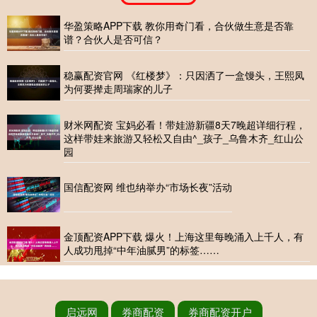
华盈策略APP下载 教你用奇门看，合伙做生意是否靠
谱？合伙人是否可信？
稳赢配资官网 《红楼梦》：只因洒了一盒馒头，王熙凤
为何要撵走周瑞家的儿子
财米网配资 宝妈必看！带娃游新疆8天7晚超详细行程，
这样带娃来旅游又轻松又自由^_孩子_乌鲁木齐_红山公
园
国信配资网 维也纳举办“市场长夜”活动
金顶配资APP下载 爆火！上海这里每晚涌入上千人，有
人成功甩掉“中年油腻男”的标签……
启远网
券商配资
券商配资开户