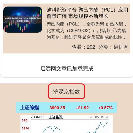
屿科配资平台 聚己内酯（PCL）应用
前景广阔 市场规模不断增长
聚己内酯（PCL），全称为聚-ε-己内酯，
化学式为（C6H10O2）n，指以ε-己内酯
为基材，经过开环聚合反应制成的线性脂
肪族聚酯。聚己内酯分子链重复单元包含
查看：
202
分类：
启远网
五....
启远网文章已加载完成
沪深京指数
上证综指
3900.35
+21.92
+0.57%