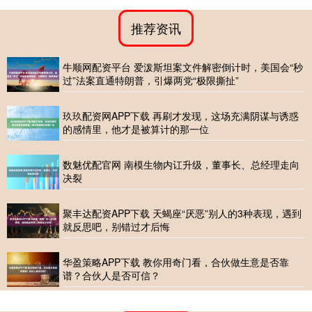
推荐资讯
牛顺网配资平台 爱泼斯坦案文件解密倒计时，美国会“秒
过”法案直通特朗普，引爆两党“极限撕扯”
玖玖配资网APP下载 再刷才发现，这场充满阴谋与诱惑
的感情里，他才是被算计的那一位
数魅优配官网 南模生物内讧升级，董事长、总经理走向
决裂
聚丰达配资APP下载 天蝎座“厌恶”别人的3种表现，遇到
就反思吧，别错过才后悔
华盈策略APP下载 教你用奇门看，合伙做生意是否靠
谱？合伙人是否可信？