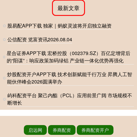
最新文章
股易配APP下载 独家｜蚂蚁灵波将开启独立融资
公信配资 览富资讯2026.08.04
星合证券APP下载 宏桥控股（002379.SZ）百亿定增背后
的“阳谋”：响应政策加码绿铝 产业链一体化优势再强化
炒股配资开户APP下载 技术创新赋能千行万业 昇腾人工智
能伙伴峰会2026圆满举办
屿科配资平台 聚己内酯（PCL）应用前景广阔 市场规模不
断增长
启远网
券商配资
券商配资开户